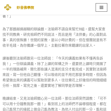
某天晚上正準備休息時，看到書桌上有張小紙條：「你覺得B組的同
妙音佛學院
學會想多了解一下這題辯論嗎？我明早認真研究，下午可以法供
Skip
養！」
to
content
為了那題越搞越糊的辯論題，法瑜師不請自來幫忙B組，還幫大家查
找不同教典、研究祖師們不同說法，而且是用「法供養」的心面對此
事，真的很殊勝！世間的家教，是以小時計費的，但在僧團就是有不
收半毛錢，為你備課一個早上，主動拉著你來聽課的出家人。
課後聽到法瑜師跟另一位法師說：「今天的講義如果有不懂再告訴
我！」一份辯論講義，除了上課的架構之外，還要把上課時只開展了
一半的理路補齊、簡化那些讓人混淆的支分才能完成。其實對法瑜師
來說，寫一份他自己聽懂、可以吸收的並不用花那麼多時間，但因為
希望做出來的講義可以幫助到更多人，往往需花上好幾倍的時間細細
分析、揣摩。寫完之後，還要實地了解同學是否理解。
晚課結束，又見法瑜師關心另一位法師，那位法師突然請教：「可不
可以用十分鐘教我那一題！」看到班上的法師們不論哪個程度，都在
自己能努力的緣起上做自己能為教法、為他人付出的那一分，能和這