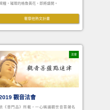
資糧，璀璨的格魯黃花，即將盛開。
奢摩他熟文計畫
法會
2019 觀音法會
依《普門品》所載，一心稱誦觀世音菩薩名