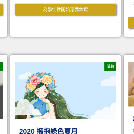
為學空性開始淨罪集資
動
活動
2020 擁抱綠色夏月