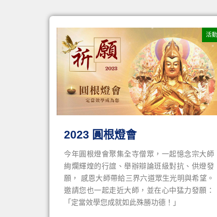
活
2023 圓根燈會
今年圓根燈會聚集全寺僧眾，一起憶念宗大師
絢爛輝煌的行誼、舉辦辯論班級對抗、供燈發
願， 感恩大師帶給三界六道眾生光明與希望。
邀請您也一起走近大師，並在心中猛力發願：
「定當效學您成就如此殊勝功德！」