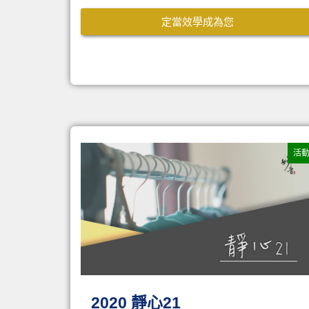
定當效學成為您
活
2020 靜心21