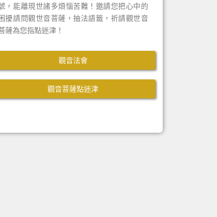
號，能離現世諸多煩惱苦難！邀請您把心中的
困擾請問觀世音菩薩，抽法語籤，祈請觀世音
菩薩為您指點迷津！
觀音法會
觀音菩薩點迷津