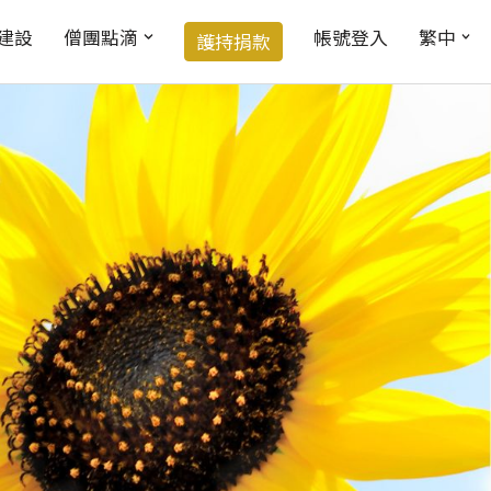
建設
僧團點滴
帳號登入
繁中
護持捐款