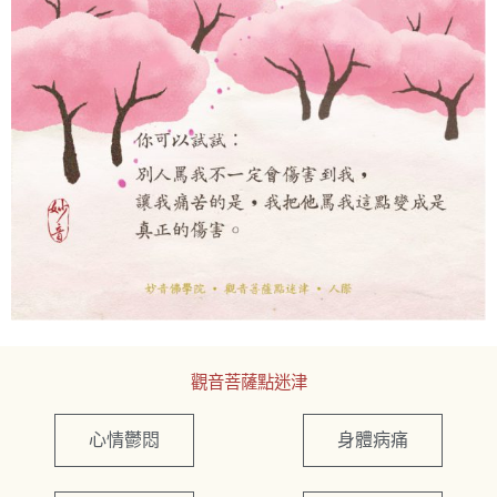
觀音菩薩點迷津
心情鬱悶
身體病痛