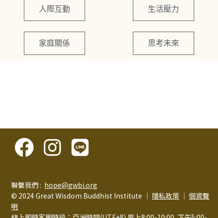
人際互動
生活壓力
家庭關係
思考未來
聯繫我們 :
hope@gwbi.org
© 2024 Great Wisdom Buddhist Institute │
隱私政策
│
個資聲
明
線上即時客服時段：亞洲時間(UTF+8) 早上8:00-10:00, 下午5:00-