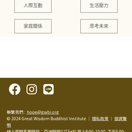
人際互動
生活壓力
家庭關係
思考未來
聯繫我們 :
hope@gwbi.org
© 2024 Great Wisdom Buddhist Institute │
隱私政策
│
個資聲
明
線上即時客服時段：亞洲時間(UTF+8) 早上8:00-10:00, 下午5:00-