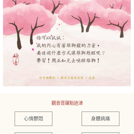
觀音菩薩點迷津
心情鬱悶
身體病痛