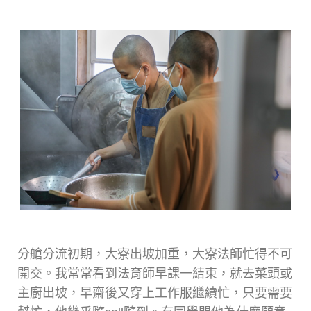
分艙分流初期，大寮出坡加重，大寮法師忙得不可
開交。我常常看到法育師早課一結束，就去菜頭或
主廚出坡，早齋後又穿上工作服繼續忙，只要需要