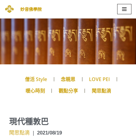
妙音佛學院
Skip
to
content
僧活 Style
念親恩
LOVE PEI
暖心時刻
觀點分享
聞思點滴
現代種敦巴
聞思點滴
|
2021/08/19