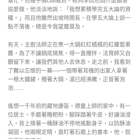
幫忙，他幾乎隨call隨到。有同學問他為什麼願意
這麼做，他淡淡地說：「我想累積學完五大論的資
糧。」而且他雖然出坡時間長，在學五大論上卻一
點不落後，總是令我望塵莫及。
有天，主廚法師正在煮一大鍋紅紅橘橘的紅蘿蔔果
醬，為了不讓鍋底燒焦，得一直攪拌，法育師又自
願留下來，讓我們其他人去休息。走之前，我看到
了難以忘懷的一幕──一個帶著耳機的出家人拿著
一根大鐵鏟，攪著大鍋，湯已經沸騰，正冒著泡
泡……
遙想一千年前的藏地康區，德童上師的家中，有一
位居士，手磨著糌粑粉，腳踩踏著牛皮，好讓油浸
入，背上揹著一桶酥油不停地搖動身子，以防酥油
凝固。他兩眼定睛，直盯著石磨上的書本，他，就