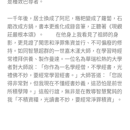
是種敦巴尊者。
一千年後，居士換成了阿尼，糌粑變成了蘿蔔，石
磨改成方鍋，書本更進化成錄音筆，正聽著《現觀
莊嚴根本頌》。 在他身上我看見了祖師的身
影，更見證了聞思和淨罪集資並行、不可偏廢的修
持。如同智慧超群的一世嘉木漾大師，在學習時經
常禮拜供養、製作曼達。一位名為華瑞松熱的大學
者對大師說：「你作為一名學經僧，不學經書，光
禮佛不妙，要經常學習經書。」大師答道：「您說
得非常對，但我現在不懂經書妙義，這恐怕是前世
所積孽障。」這般行誼，無非是在教導智慧駑鈍的
我「不積資糧，光讀書不妙，要經常淨罪積資」。