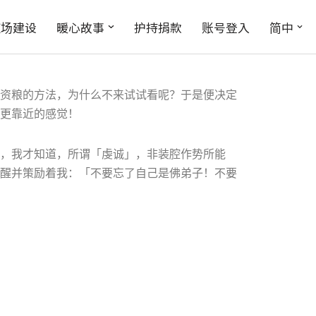
后维那压磬，大众齐声同称「阿弥陀佛」后，供
道场建设
暖心故事
护持捐款
账号登入
简中
。倒是坐在旁边的我，还有点担心他会因为太专
资粮的方法，为什么不来试试看呢？于是便决定
更靠近的感觉！
，我才知道，所谓「虔诚」，非装腔作势所能
醒并策励着我：「不要忘了自己是佛弟子！不要