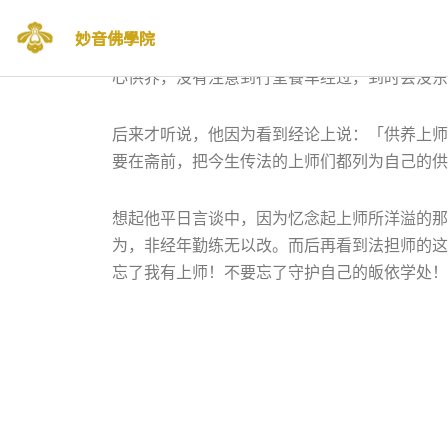
半年前，我发现坐在我隔壁的法担师，吃饭前的
妙音佛學院
养的时间便结束了。但此时的法担师，却仍合着
跳
心供养，没有注意到行堂餐车经过，到时会没东
至
正
文
后来才听说，他因为看到经论上说：「供养上师
要在斋前，把今生传法的上师们都列为自己的供
想起他平日言谈中，因为忆念起上师所洋溢的那
为，非经年勤练无以改。而后再看到法担师的这
忘了我有上师！不要忘了守护自己的皈依学处！