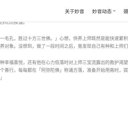
供养时间变长了。一般来说，当大众念完二时临斋仪的偈子，最
关于妙音
妙音动态
掌继续虔诚供养，就连行堂僧推着餐车开始走堂，他也不为所动
西吃而挨饿。
一毛孔，胜过十方三世佛。」心想，供养上师既然是能快速累积
养对象。没想到，做了一段时间之后，竟发现自己有种和上师们
种幸福喜悦，还有他在心力低落时对上师三宝流露出的救护渴望
个善行，每每都在「阿弥陀佛」称诵方落，准备开始用斋时，提
」