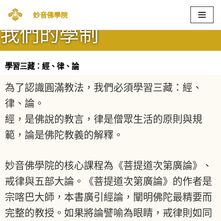
妙音佛學院
Skip
我們的學制
to
content
學習三藏：經、律、論
為了認識圓滿教法，我們必須學習三藏：經、
律、論。
經，是佛說的教言，律是僧眾生活的原則與規
範，論是佛陀教義的解釋。
妙音佛學院的核心課程為《菩提道次第廣論》、
戒律與五部大論。《菩提道次第廣論》的作者是
宗喀巴大師，本書廣引經論，闡明佛陀最精要而
完整的教授。如果將論譬喻為眼睛，戒律則如同