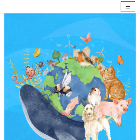
妙
音
Skip
佛
to
學
content
院