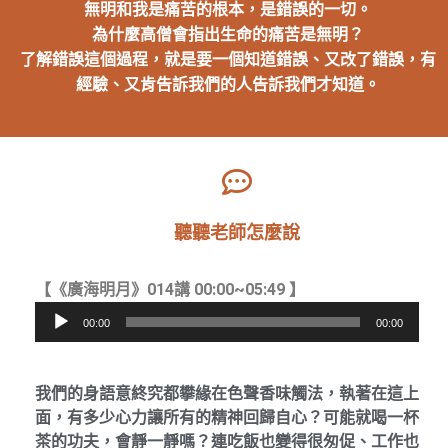
無明和我是痛苦的根本，是錯誤的一切。
為什麼高僧會指出生命的痛苦是無明？
了解錯誤這個過程，就是要一個知道錯誤、又改了錯誤，有
經驗、又肯告訴我們的人告訴我們才知道。
聽聽老師怎麼說​
音
【《廣海明月》014講 00:00~05:49 】
訊
00:00
00:00
播
放
器
我們的身語意終究都攀緣在色聲香味觸法，執著在這上
面，有多少心力讓所有的精神回歸自心？可能就喝一杯
茶的功夫，會靜一靜嗎？連吃飯也變得很匆促、工作也