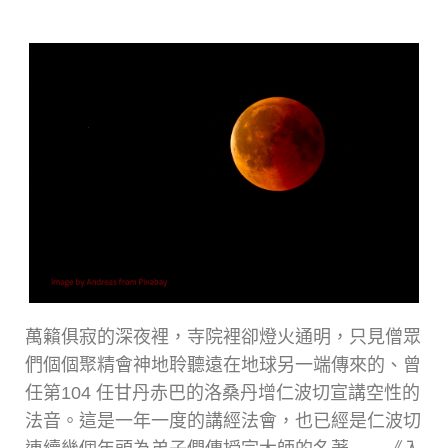
萬籟俱寂的深夜裡，寺院裡卻燈火通明，只見僧眾
們個個聚精會神地聆聽遠在地球另一端傳來的、曾
任第104 任甘丹赤巴的洛桑丹增仁波切宣講空性的
法音。這是一年一度的講經法會，也已經是仁波切