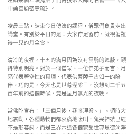
連續幾個年頭為弟子們傳授宗大師的名著——《入
中論善顯密意疏》。
凌晨三點，結束今日傳法的課程，僧眾們魚貫走出
講堂。有別於平日的是：大家佇足窗前，凝視著難
得一見的月全食。
清冷的夜裡，十五的滿月因為沒有雲翳的遮蔽，顯
得特別明亮。對於一個僧眾、一位佛弟子而言，月
亮代表著空性的真理、代表佛菩薩千古如一的陪
伴。巧的是，今天也是世尊涅槃日，沒想到二千五
百年前的這個時候，竟是星月無光的夜晚。
當佛陀宣布：「三個月後，我將涅槃。」。頓時大
地震動，各種動物們都哀痛地嚎叫，鬼哭神號已經
不是形容詞，而是三界六道各個蒙受世尊恩德潤澤