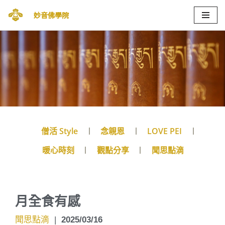
妙音佛學院
Skip
to
content
僧活 Style
念親恩
LOVE PEI
暖心時刻
觀點分享
聞思點滴
月全食有感
聞思點滴
|
2025/03/16