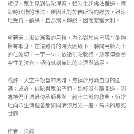
短促。眾生見到佛陀涅槃，頓時生起佛法難遇，應
即時珍惜的想法，便因此對於佛所說的經教，迅速
地受持、讀誦，且為別人解說，因而蒙獲大利。
望著天上漸缺漸盈的月輪，內心對於自己現在能夠
擁有暇身，在這難得的時大因緣下，聽聞高齡九十
的仁波切，一字一句，依循佛陀教誨，慈悲傳遞著
空性的法音，頓時感到無比的幸運與滿足。
或許，天空中短暫的黑暗，無損於月輪自身的圓
滿；或許，佛陀與眾弟子們，始終沒有離開過，因
為祂們正透過傳承師長與三藏十二部的教典，恆常
地向眾生傳遞著那如同清涼月光一般，雋永的無死
甘露！
作者：法繼