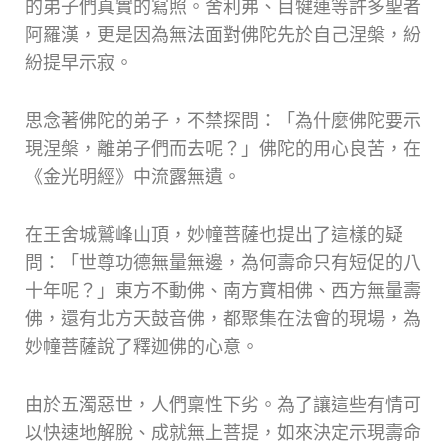
的弟子們真實的寫照。舍利弗、目犍連等許多聖者
阿羅漢，更是因為無法面對佛陀先於自己涅槃，紛
紛提早示寂。
思念著佛陀的弟子，不禁探問：「為什麼佛陀要示
現涅槃，離弟子們而去呢？」佛陀的用心良苦，在
《金光明經》中流露無遺。
在王舍城鷲峰山頂，妙幢菩薩也提出了這樣的疑
問：「世尊功德無量無邊，為何壽命只有短促的八
十年呢？」東方不動佛、南方寶相佛、西方無量壽
佛，還有北方天鼓音佛，都聚集在法會的現場，為
妙幢菩薩說了釋迦佛的心意。
由於五濁惡世，人們稟性下劣。為了讓這些有情可
以快速地解脫、成就無上菩提，如來決定示現壽命