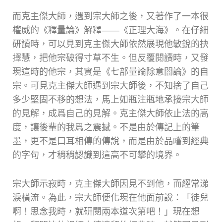
而克主傑大師，遇到宗大師之後，又著作了一本很
權威的《釋量論》解釋——《正理大海》。在仔細
研讀時，可以見到克主傑大師依然展現他敏銳的抉
擇慧，把他宗破得寸草不生。但反覆閱讀時，又發
現這時的他宗，其實是《七部量論除意闇論》的自
宗。可見克主傑大師遇到宗大師後，不知捨了自己
多少堅固不移的想法，馬上如瓶注瓶地承接宗大師
的見解，成爲自己的見解。克主傑大師依止法的高
度，讓後輩的我爲之震撼。不是由於傳記上的筆
墨，更不是口耳相傳的傳說，而是由於品嚐到經典
的字句，才稍稍認識到這高不可攀的境界。
宗大師示寂時，克主傑大師因見不到他，而經常涕
淚橫流。為此，宗大師便化現在他面前說：「徒兒
啊！思念我時，就研閱兩本道次第吧！」現在想