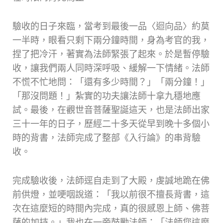
驗收的日子來臨，當考到最後一品〈迴向品〉約莫
一半時，眼看只剩下兩分鐘時間，身為考官的我，
捏了把冷汗，著實為法師緊張了起來。於是暫停驗
收，讓我們兩人同時深呼吸、緩解一下情緒。法師
不慌不忙地問：「還有多少時間？」「兩分鐘！」
「那沒問題！」紮實的功夫讓法師十拿九穩地應
試。最後，在觀世音菩薩聖誕這天，也是法師出家
三十一年的日子，歷經二十多天從早到晚十多個小
時的背書，法師完成了整部《入行論》的串背驗
收。
完成驗收後，法師逕自走到了大殿，虔誠地跪在佛
前供燈，並哽咽說道：「我以前很不擅長背書，這
次在這麼短的時間內完成，真的很感恩上師、佛菩
薩的加持。」我也在一旁鼓勵法師：「法師您這麼