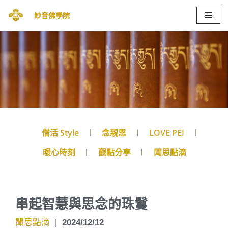
妙音佛學院
Skip
to
content
僧活 Style
念親恩
LOVE PEI
暖心時刻
觀點分享
聞思點滴
串起智慧與思念的珠鬘
聞思點滴
|
2024/12/12