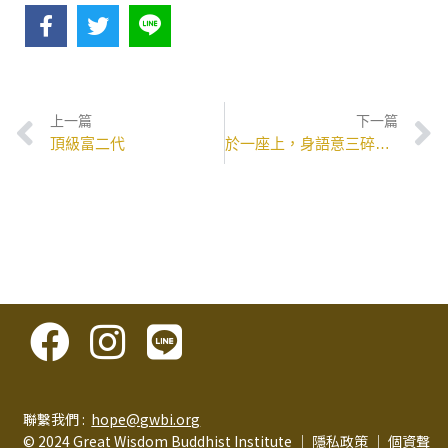
上一篇
下一篇
頂級富二代
於一座上，身語意三碎為微塵
聯繫我們 :
hope@gwbi.org
© 2024 Great Wisdom Buddhist Institute │
隱私政策
│
個資聲