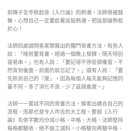
前陣子全寺掀起背《入行論》的熱潮，法師很被鼓
舞，心想自己一定要趁著這股熱潮，把這部論熟稔
於心！
法師四處請問各家開展出的獨門背書方法。有些人
說：「睡前要背書，經過一個晚上發酵，隔天特別
容易串。」也有人說：「要記得不停從頭複習，不
然背到後面，前面的就忘記了。」還有人說：「要
先抓到自己的『度』，因為每個人每天能夠記憶的
量不同，多了消化不良、少了延誤進度。」
法師一一嘗試不同的背書方法，摸索出適合自己的
流程，而那也是令人咋舌的大工程。整部《入行
論》先依字數均分成小格、中格、大格，法師堅持
每格都驗收，絕不偷工減料。小格驗完再驗中格、