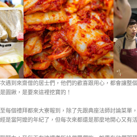
次遇到來齋僧的居士們，他們的歡喜跟用心，都會讓整
是圓鍬，是要來這裡挖寶的！
至每個禮拜都來大寮報到，除了先跟典座法師討論菜單
經是當阿嬤的年紀了，但每次來都還是那麼地開心又有