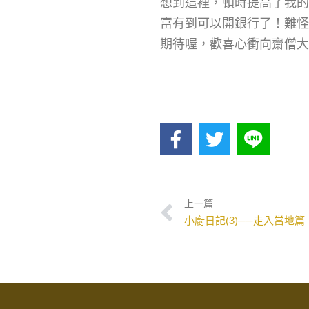
想到這裡，頓時提高了我的
富有到可以開銀行了！難怪
期待喔，歡喜心衝向齋僧大
上一篇
小廚日記(3)──走入當地篇