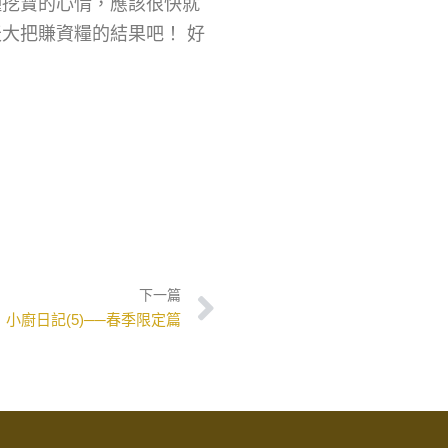
種挖寶的心情，應該很快就
大把賺資糧的結果吧！ 好
下一篇
小廚日記(5)──春季限定篇