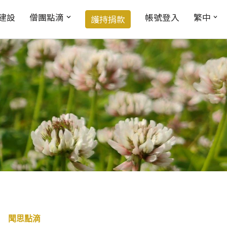
建設
僧團點滴
帳號登入
繁中
護持捐款
聞思點滴