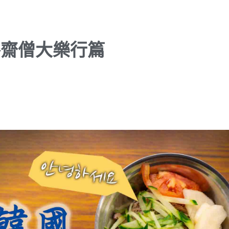
──齋僧大樂行篇