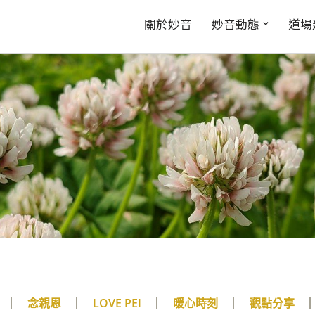
關於妙音
妙音動態
道場
念親恩
LOVE PEI
暖心時刻
觀點分享