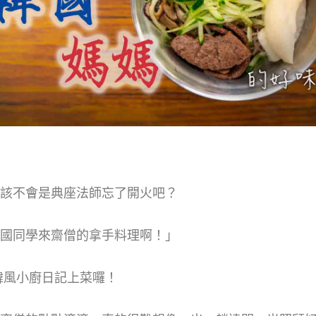
該不會是典座法師忘了開火吧？
是去年韓國同學來齋僧的拿手料理啊！」
！韓風小廚日記上菜囉！