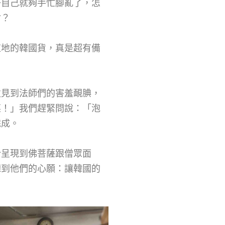
好自己就夠手忙腳亂了，怎
材？
道地的韓國貨，真是超有備
次見到法師們的害羞靦腆，
菜！」我們趕緊問說：「泡
完成。
於呈現到佛菩薩跟僧眾面
聽到他們的心願：讓韓國的