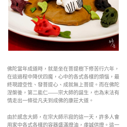
佛陀當年成道時，就是坐在菩提樹下修苦行六年，
在這過程中降伏四魔，心中的各式各樣的煩惱，最
終現證空性、發菩提心、成就無上菩提。而在佛陀
涅槃後，第二能仁——宗大師的誕生，也為末法有
情走出一條從凡夫到成佛的康莊大道。
由於感念大師，在宗大師示寂的這一天，許多人會
用家中各式各樣的容器盛滿燈油，虔誠供燈。這一