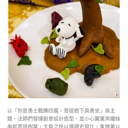
以「你是勇士戰勝四魔，菩提樹下英勇坐」爲主
題，法師們發揮創意設計造型，並小心翼翼用鐵絲
串起菩提樹葉，主角之所以選擇史努比，象徵著以