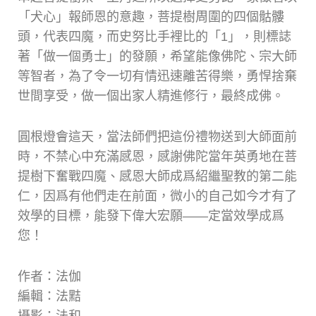
「犬心」報師恩的意趣，菩提樹周圍的四個骷髏
頭，代表四魔，而史努比手裡比的「1」，則標誌
著「做一個勇士」的發願，希望能像佛陀、宗大師
等智者，為了令一切有情迅速離苦得樂，勇悍捨棄
世間享受，做一個出家人精進修行，最終成佛。
圓根燈會這天，當法師們把這份禮物送到大師面前
時，不禁心中充滿感恩，感謝佛陀當年英勇地在菩
提樹下奮戰四魔、感恩大師成爲紹繼聖教的第二能
仁，因爲有他們走在前面，微小的自己如今才有了
效學的目標，能發下偉大宏願——定當效學成爲
您！
作者：法伽
編輯：法黠
攝影：法和