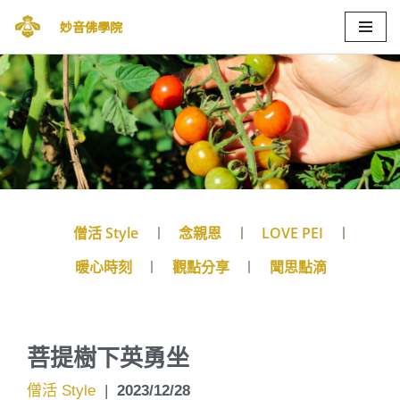
妙音佛學院
Skip
to
content
僧活 Style
念親恩
LOVE PEI
暖心時刻
觀點分享
聞思點滴
菩提樹下英勇坐
僧活 Style
|
2023/12/28