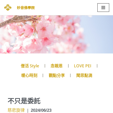
妙音佛學院
Skip
to
content
僧活 Style
念親恩
LOVE PEI
暖心時刻
觀點分享
聞思點滴
不只是委託
慈悲旋律
|
2024/06/23