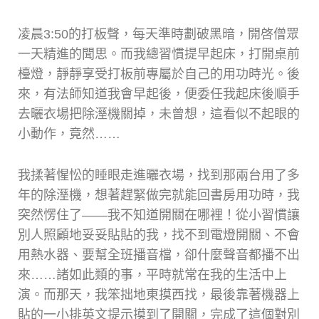
凌晨3:50的打板聲，每天準時劃破黑暗，開啓僧眾
一天精進的聞思。而我總習慣提早起床，打開桌前
檯燈，靜靜享受打板前專屬於自己的用功時光。後
來，有法師知道我會早起後，便委任我起床後順手
去曬衣場把除溼機關掉，未曾想，這看似不起眼的
小動作，竟然……
我揉著惺忪的睡眼走進曬衣場，找到那兩台用了多
年的除溼機，想著趕緊做完就能回書房用功時，我
突然愣住了——我不知道開關在哪裡！從小習慣讓
別人照顧地妥妥貼貼的我，找不到電燈開關、不會
用熱水器、要幫全班播音檔，卻什麼聲音都播不出
來……諸如此類的事，平時就常在我的生活中上
演。而那天，我笨拙地東摸西找，最後靠著機器上
貼的一小排英文提示摸到了開關，完成了這個對別