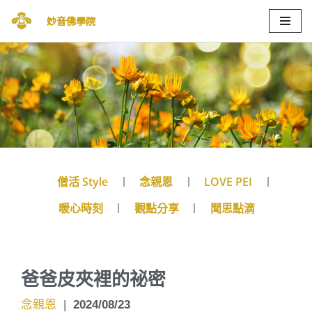
妙音佛學院
Skip
to
content
僧活 Style
念親恩
LOVE PEI
暖心時刻
觀點分享
聞思點滴
爸爸皮夾裡的祕密
念親恩
|
2024/08/23