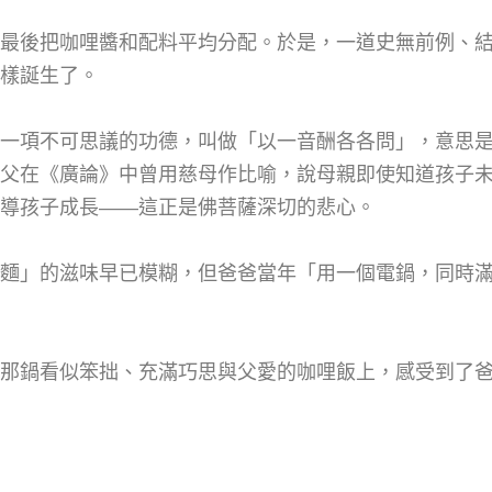
最後把咖哩醬和配料平均分配。於是，一道史無前例、
樣誕生了。
一項不可思議的功德，叫做「以一音酬各各問」，意思
父在《廣論》中曾用慈母作比喻，說母親即使知道孩子
導孩子成長——這正是佛菩薩深切的悲心。
加麵」的滋味早已模糊，但爸爸當年「用一個電鍋，同時
從那鍋看似笨拙、充滿巧思與父愛的咖哩飯上，感受到了