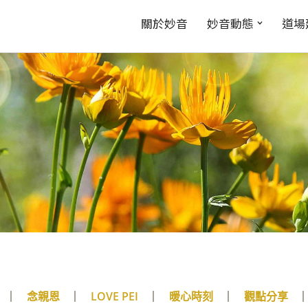
關於妙音
妙音動態
道場
念親恩
LOVE PEI
暖心時刻
觀點分享