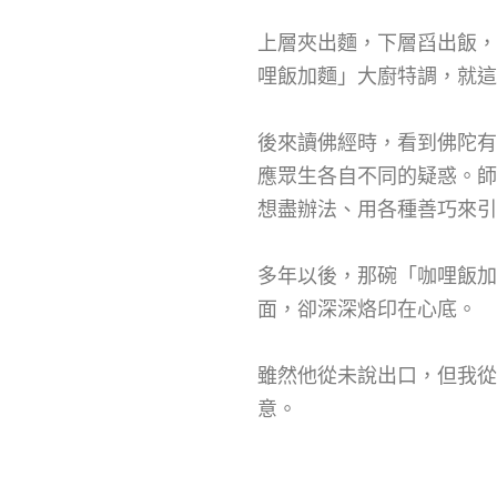
上層夾出麵，下層舀出飯，
哩飯加麵」大廚特調，就這
後來讀佛經時，看到佛陀有
應眾生各自不同的疑惑。師
想盡辦法、用各種善巧來引
多年以後，那碗「咖哩飯
面，卻深深烙印在心底。
雖然他從未說出口，但我
意。