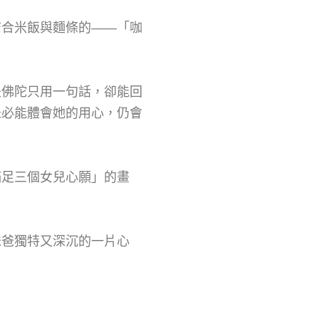
結合米飯與麵條的——「咖
是佛陀只用一句話，卻能回
未必能體會她的用心，仍會
滿足三個女兒心願」的畫
爸爸獨特又深沉的一片心