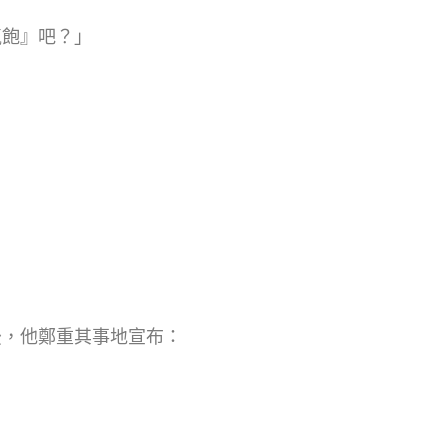
氣飽』吧？」
後，他鄭重其事地宣布：