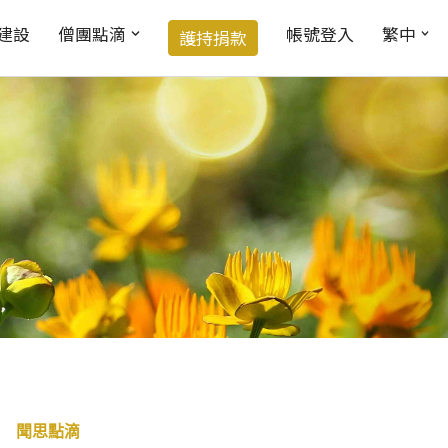
建設
僧團點滴
帳號登入
繁中
護持捐款
聞思點滴