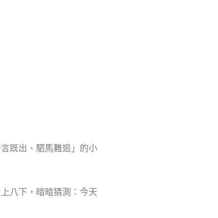
」
一言既出、駟馬難追」的小
七上八下，暗暗猜測：今天