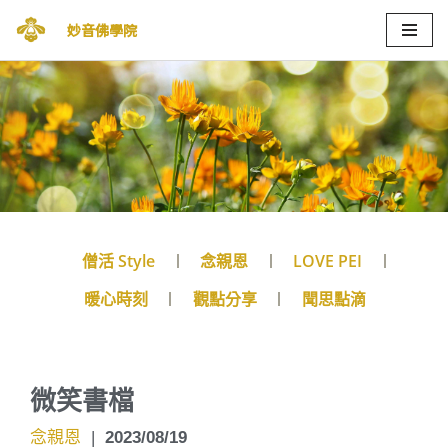
妙音佛學院
Skip
to
content
僧活 Style
念親恩
LOVE PEI
暖心時刻
觀點分享
聞思點滴
微笑書檔
念親恩
|
2023/08/19