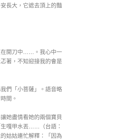
平安長大，它遮去頂上的豔
正在開刀中……。我心中一
忐忑著，不知迎接我的會是
稱我們「小菩薩」。語音略
習時間。
好讓她盡情看她的兩個寶貝
「生嘎甲水丟……（台語：
處的姑姑連忙解釋：「因為