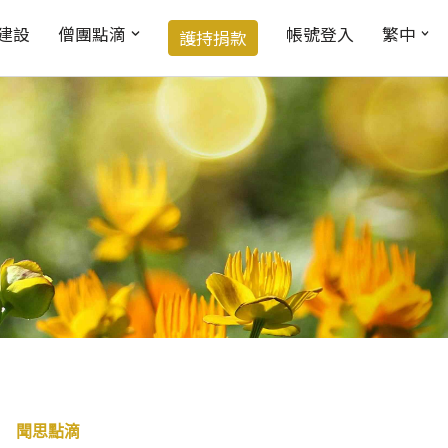
建設
僧團點滴
帳號登入
繁中
護持捐款
聞思點滴