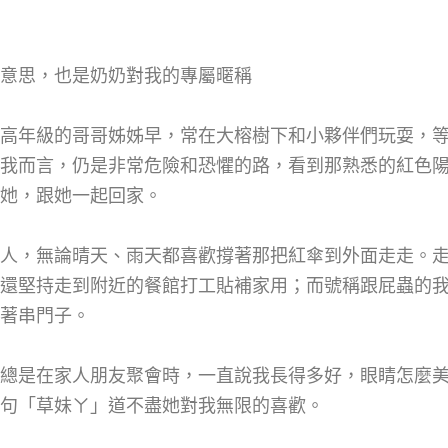
意思，也是奶奶對我的專屬暱稱
高年級的哥哥姊姊早，常在大榕樹下和小夥伴們玩耍，
我而言，仍是非常危險和恐懼的路，看到那熟悉的紅色
她，跟她一起回家。
人，無論晴天、雨天都喜歡撐著那把紅傘到外面走走。
還堅持走到附近的餐館打工貼補家用；而號稱跟屁蟲的
著串門子。
總是在家人朋友聚會時，一直說我長得多好，眼睛怎麼
句「草妹ㄚ」道不盡她對我無限的喜歡。