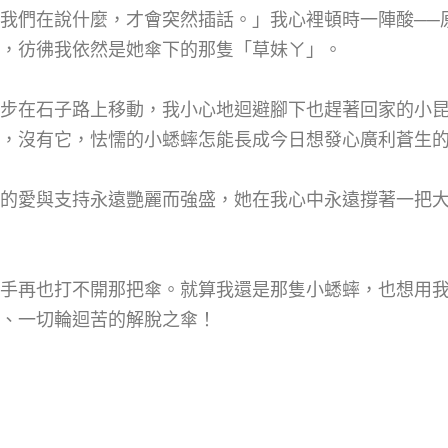
我們在說什麼，才會突然插話。」我心裡頓時一陣酸──
，彷彿我依然是她傘下的那隻「草妹ㄚ」。
步在石子路上移動，我小心地迴避腳下也趕著回家的小
，沒有它，怯懦的小蟋蟀怎能長成今日想發心廣利蒼生
的愛與支持永遠艷麗而強盛，她在我心中永遠撐著一把
手再也打不開那把傘。就算我還是那隻小蟋蟀，也想用
、一切輪迴苦的解脫之傘！