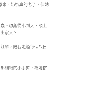
原來，奶奶真的老了，但她
昆蟲。想起從小到大，頭上
的出家人？
大紅傘，陪我走過每個烈日
我那細細的小手臂，為她撐