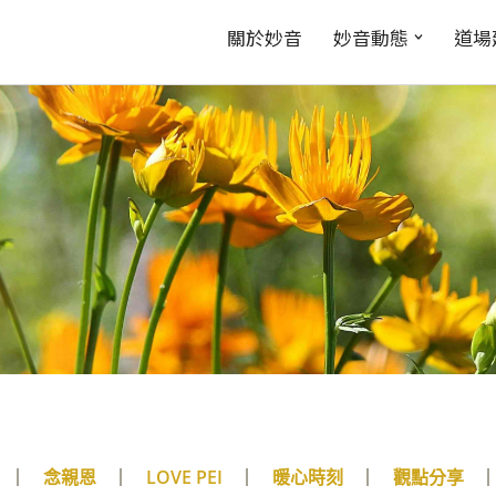
關於妙音
妙音動態
道場
念親恩
LOVE PEI
暖心時刻
觀點分享