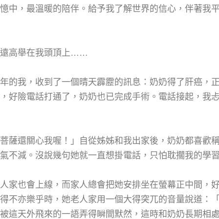
憶中，最溫暖的陪伴。給予我了解世界的信心，伴著我
遠高舉在我頭頂上……
年的我，收到了一個晴天霹靂的訊息：奶奶得了肝癌，
，好險電話打通了，奶奶也已完成手術。電話接起，我
菩薩還關心我喔！」自從姊姊和我出家後，奶奶都喜歡
氣不減。沒說幾句她就一直想掛電話，只怕耽擱我的學
人家也會上線，而家人總會把她安排坐在螢幕正中間，
得不亦樂乎時，她老人家用一個大得突兀的音量說道：
被這天外飛來的一語弄得瞬間默然，這時和奶奶長期相