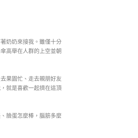
等著奶奶來接我。雖僅十分
陽傘高舉在人群的上空並朝
走去果園忙、走去親朋好友
我，就是喜歡一起擠在這頂
美、臉蛋怎麼棒，腦筋多麼