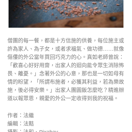
僧團的每一餐，都是十方信施的供養，每位施主或
許為家人、為子女，或者求福氣、做功德……就像
傴僂的外公當年買回巧克力的心。真如老師曾說：
「歡喜心好好用齋，出家人的迴向能令眾生消除怖
畏、離憂。」念著外公的心意，那也是一切如母有
情的盼望，「所謂布施者，必獲其利益，若為樂故
施，後必得安樂。」出家人團圓飯怎麼吃？精進辦
道以報眾恩，親愛的外公一定收得到我的祝福。
作者：法繼
編輯：法黠
攝影：法和、Pixabay