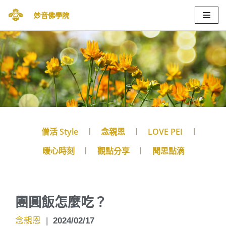
妙音佛學院
Skip
to
content
僧活 Style
念親恩
LOVE PEI
暖心時刻
觀點分享
聞思點滴
團圓飯怎麼吃？
念親恩
|
2024/02/17