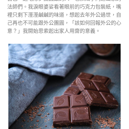
法師們。我淚眼婆娑看著眼前的巧克力包裝紙，嘴
裡只剩下溼溼鹹鹹的味道，想起去年外公過世，自
己再也不可能跟外公團圓，「該如何回報外公的心
意？」我開始思索起出家人用齋的意義。